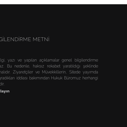
LGILENDIRME METNI
lgi, yazı ve yapılan açıklamalar genel bilgilendirme
z. Bu nedenle, haksız rekabet yaratıldığı şeklinde
ıdır. Ziyaretçiler ve Müvekkillerin, Sitede yayımda
uğradıkları iddiası bakımından Hukuk Büromuz herhangi
ir.
layın