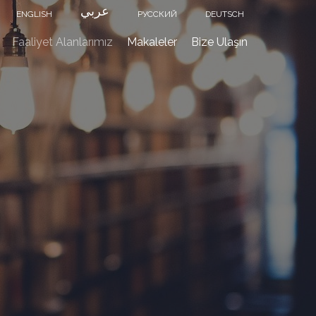
عربي
ENGLISH
РУССКИЙ
DEUTSCH
Faaliyet Alanlarımız
Makaleler
Bize Ulaşın