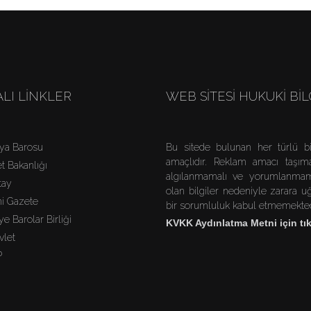
LI LINKLER
WEB SITESI HUKUKI BI
lya Barosu
Bu sitede bulunan her türlü bi
amaçlıdır. Reklam amacı taşıma
t Bakanlığı
algılanmamalı ve yorumlanmamal
tay
olan bilgiler nedeniyle zarara 
i Gazete
bir sorumluluk kabul etmemekted
ye Barolar Birliği
KVKK Aydınlatma Metni için tık
vlet
P