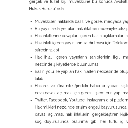
gerçek ve tüzel kişi müvekkiline bu konuda Avukat
Hukuk Bürosu' nda;
Müvekkilleri hakkında basılı ve görsel medyada yapı
Bu yayınlarda yer alan hak ihlalleri nedeniyle tekzi
Hak ihlallerine cevapları içeren basın açıklamaları 
Hak ihlali içeren yayınların kaldırılması için Tele
sürecin takibi
Hak ihlali içeren yayınların sahiplerinin ilgil
nezdinde şikâyetlerde bulunulması
Basın yolu ile yapılan hak ihlalleri neticesinde olu
takibi
Hakaret ve iftira niteliğindeki haberler yapan k
ceza davası açılması için gerekli işlemlerin yapılma
Twitter, Facebook, Youtube, Instagram gibi platform
Hakimlikleri nezdinde erişim engeli başvurusunda b
davası açılması, hak ihlallerini gerçekleştiren kiş
suç duyurusunda bulunma gibi her türlü iş ve