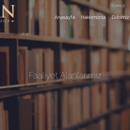
TÜRKÇE
Anasayfa
Hakkımızda
Ekibimiz
Faaliyet Alanlarımız