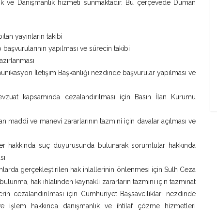
lık ve Danışmanlık hizmeti sunmaktadır. Bu çerçevede Duman
lan yayınların takibi
p başvurularının yapılması ve sürecin takibi
hazırlanması
komünikasyon İletişim Başkanlığı nezdinde başvurular yapılması ve
i mevzuat kapsamında cezalandırılması için Basın İlan Kurumu
şan maddi ve manevi zararlarının tazmini için davalar açılması ve
işiler hakkında suç duyurusunda bulunarak sorumlular hakkında
sı
larda gerçekleştirilen hak ihlallerinin önlenmesi için Sulh Ceza
ulunma, hak ihlalinden kaynaklı zararların tazmini için tazminat
ilerin cezalandırılması için Cumhuriyet Başsavcılıkları nezdinde
 işlem hakkında danışmanlık ve ihtilaf çözme hizmetleri