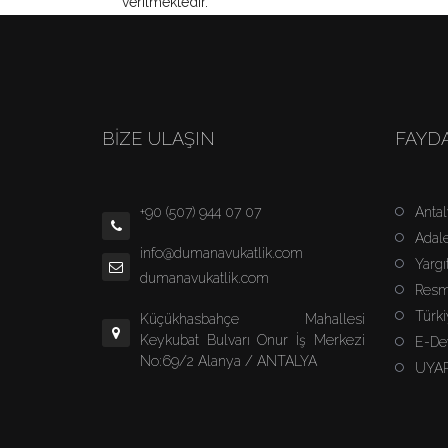
verilmektedir.
BİZE ULAŞIN
FAYDA
+90 (507) 944 07 07
Anta
Adale
info@dumanavukatlik.com
Yargı
dumanavukatlik.com
Resm
Türki
Küçükhasbahçe Mahallesi
Keykubat Bulvarı Onur İş Merkezi
E-De
No:69/2 Alanya / ANTALYA
UYA