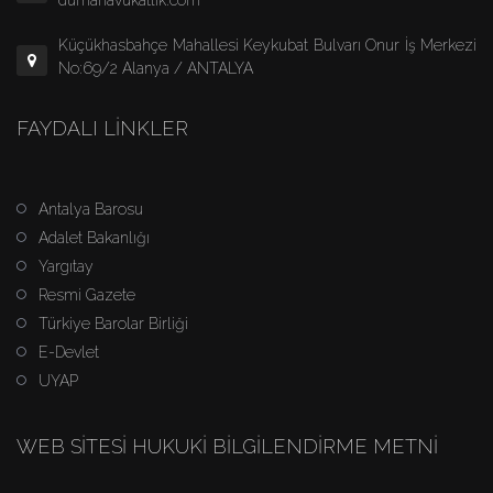
dumanavukatlik.com
Küçükhasbahçe Mahallesi Keykubat Bulvarı Onur İş Merkezi
No:69/2 Alanya / ANTALYA
FAYDALI LINKLER
Antalya Barosu
Adalet Bakanlığı
Yargıtay
Resmi Gazete
Türkiye Barolar Birliği
E-Devlet
UYAP
WEB SITESI HUKUKI BILGILENDIRME METNI