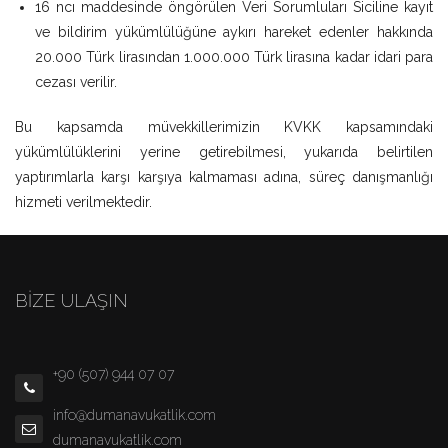
16 ncı maddesinde öngörülen Veri Sorumluları Siciline kayıt
ve bildirim yükümlülüğüne aykırı hareket edenler hakkında
20.000 Türk lirasından 1.000.000 Türk lirasına kadar idari para
cezası verilir.
Bu kapsamda müvekkillerimizin KVKK kapsamındaki
yükümlülüklerini yerine getirebilmesi, yukarıda belirtilen
yaptırımlarla karşı karşıya kalmaması adına, süreç danışmanlığı
hizmeti verilmektedir.
BİZE ULAŞIN
+90 (507) 944 07 07
info@dumanavukatlik.com
dumanavukatlik.com